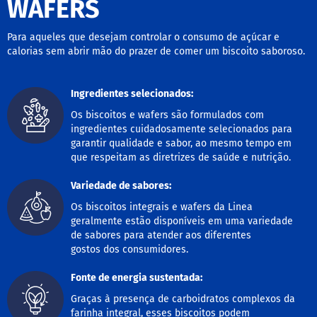
WAFERS
o
c
e
d
Para aqueles que desejam controlar o consumo de açúcar e
e
calorias sem abrir mão do prazer de comer um biscoito saboroso.
l
e
i
Ingredientes selecionados:
t
e
Os biscoitos e wafers são formulados com
ingredientes cuidadosamente selecionados para
L
garantir qualidade e sabor, ao mesmo tempo em
e
que respeitam as diretrizes de saúde e nutrição.
i
t
e
Variedade de sabores:
c
Os biscoitos integrais e wafers da Linea
o
n
geralmente estão disponíveis em uma variedade
d
de sabores para atender aos diferentes
e
gostos dos consumidores.
n
s
Fonte de energia sustentada:
a
d
Graças à presença de carboidratos complexos da
o
farinha integral, esses biscoitos podem