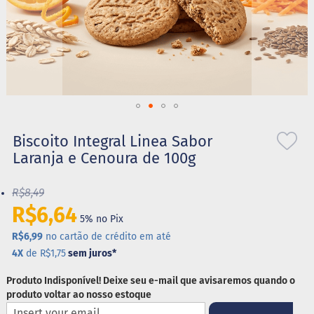
S
t
e
v
i
a
X
Saltar
i
l
para
Biscoito Integral Linea Sabor
i
o
Laranja e Cenoura de 100g
t
início
o
da
l
R$8,49
Galeria
de
R$6,64
A
5% no Pix
imagens
l
i
R$6,99
no cartão de crédito em até
m
4X
de R$1,75
sem juros
*
e
n
Produto Indisponível! Deixe seu e-mail que avisaremos quando o
t
produto voltar ao nosso estoque
o
s