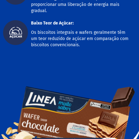
proporcionar uma liberação de energia mais
M
gradual.
i
s
t
Baixo Teor de Açúcar:
u
r
Os biscoitos integrais e wafers geralmente têm
a
um teor reduzido de açúcar em comparação com
p
biscoitos convencionais.
a
r
a
b
o
l
o
M
o
l
h
o
s
P
u