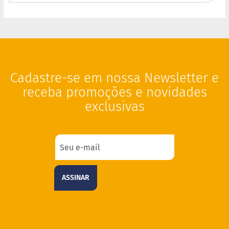
i
s
S
h
a
k
e
Cadastre-se em nossa Newsletter e
Hummm
receba promoções e novidades
Snacks
exclusivas
W
a
f
e
r
P
r
ASSINAR
o
t
e
i
c
o