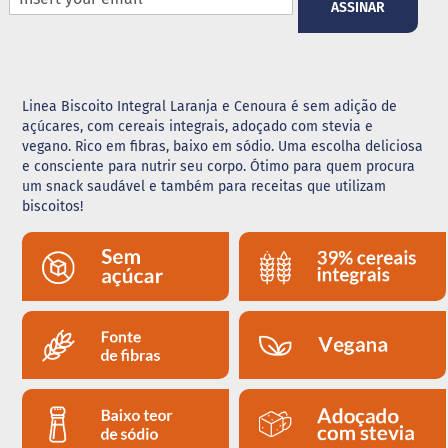
ASSINAR
G
e
l
e
i
Linea Biscoito Integral Laranja e Cenoura é sem adição de
a
açúcares, com cereais integrais, adoçado com stevia e
vegano. Rico em fibras, baixo em sódio. Uma escolha deliciosa
C
e consciente para nutrir seu corpo. Ótimo para quem procura
h
um snack saudável e também para receitas que utilizam
o
c
biscoitos!
o
l
a
t
e
G
e
l
a
t
i
n
a