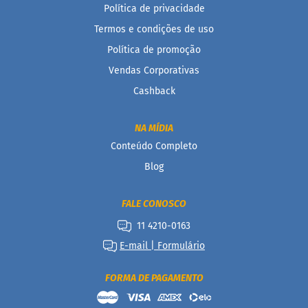
Política de privacidade
P
r
Termos e condições de uso
o
t
Política de promoção
e
Vendas Corporativas
i
c
Cashback
a
Linhas
NA MÍDIA
Conteúdo Completo
S
e
Blog
m
a
ç
FALE CONOSCO
ú
c
11 4210-0163
a
E-mail | Formulário
r
S
FORMA DE PAGAMENTO
e
m