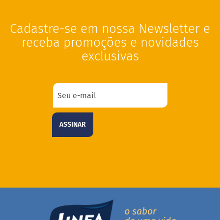
g
l
ú
Cadastre-se em nossa Newsletter e
t
e
receba promoções e novidades
n
exclusivas
S
e
m
l
a
c
t
ASSINAR
o
s
e
V
e
g
a
n
o
s