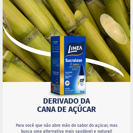
i
s
S
h
a
k
e
Hummm
Snacks
W
a
f
e
r
P
r
DERIVADO DA
o
CANA DE AÇÚCAR
t
e
i
c
Para você que não abre mão do sabor do açúcar, mas
o
busca uma alternativa mais saudável e natural!