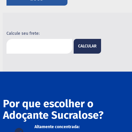
B
a
r
r
a
Calcule seu frete:
d
e
c
CALCULAR
e
r
e
a
l
B
i
s
c
Por que escolher o
o
i
Adoçante Sucralose?
t
o
Altamente concentrada:
D