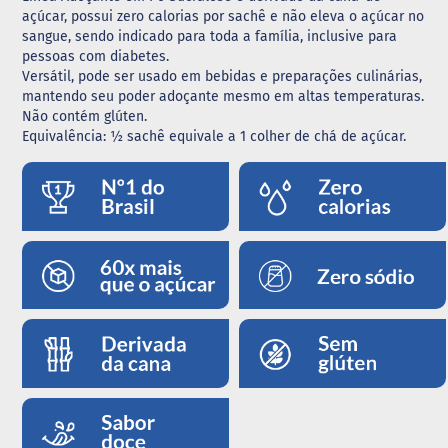
açúcar, possui zero calorias por sachê e não eleva o açúcar no
G
sangue, sendo indicado para toda a família, inclusive para
e
pessoas com diabetes.
l
Versátil, pode ser usado em bebidas e preparações culinárias,
e
mantendo seu poder adoçante mesmo em altas temperaturas.
i
Não contém glúten.
a
Equivalência: ½ sachê equivale a 1 colher de chá de açúcar.
C
h
o
c
o
l
a
t
e
G
e
l
a
t
i
n
a