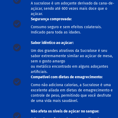
o
A sucralose é um adoçante derivado da cana-de-
c
açúcar, sendo até 600 vezes mais doce que o
e
d
açúcar.
e
Segurança comprovada:
l
Consumo seguro e sem efeitos colaterais.
e
i
Indicado para toda as idades.
t
e
Sabor idêntico ao açúcar:
L
Um dos grandes atrativos da Sucralose é seu
e
sabor extremamente similar ao açúcar de mesa,
i
sem o gosto amargo
t
ou metálico encontrado em alguns adoçantes
e
artificiais.
c
Compatível com dietas de emagrecimento:
o
n
Como não adiciona calorias, a Sucralose é uma
d
excelente aliada em dietas de emagrecimento e
e
n
controle de peso, permitindo que você desfrute
s
de uma vida mais saudável.
a
d
Não afeta os níveis de açúcar no sangue:
o