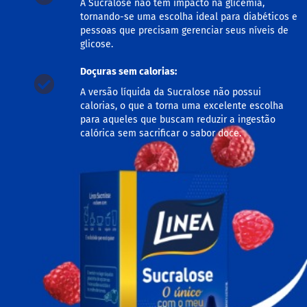
A Sucralose não tem impacto na glicemia,
M
tornando-se uma escolha ideal para diabéticos e
i
pessoas que precisam gerenciar seus níveis de
s
glicose.
t
u
r
Doçuras sem calorias:
a
A versão líquida da Sucralose não possui
p
a
calorias, o que a torna uma excelente escolha
r
para aqueles que buscam reduzir a ingestão
a
calórica sem sacrificar o sabor doce.
b
o
l
o
M
o
l
h
o
s
P
u