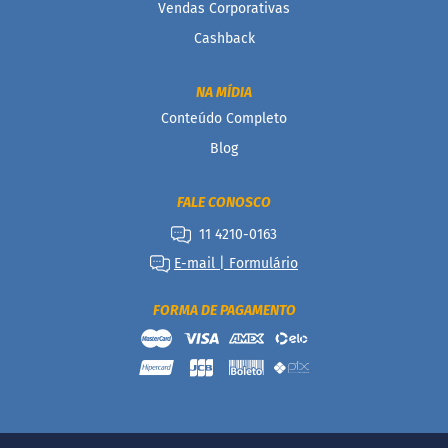
a
Vendas Corporativas
b
Cashback
é
t
i
NA MÍDIA
c
o
Conteúdo Completo
s
Blog
C
u
FALE CONOSCO
l
i
11 4210-0163
n
á
E-mail | Formulário
r
i
FORMA DE PAGAMENTO
o
s
Kits
Ofertas
Mais