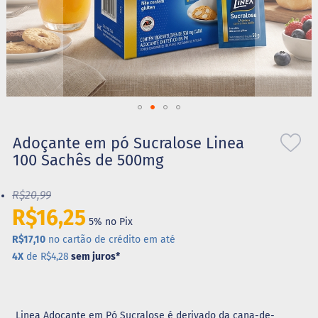
S
t
e
v
i
a
X
Saltar
i
l
para
Adoçante em pó Sucralose Linea
i
o
100 Sachês de 500mg
t
início
o
da
l
R$20,99
Galeria
de
R$16,25
A
5% no Pix
imagens
l
i
R$17,10
no cartão de crédito em até
m
4X
de R$4,28
sem juros
*
e
n
t
o
s
Linea Adoçante em Pó Sucralose é derivado da cana-de-